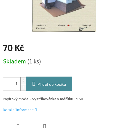
70 Kč
Měrná
Skladem
(1 ks)
cena:
Přidat do košíku
Papírový model - vystřihovánka v měřítku 1:150
Detailní informace