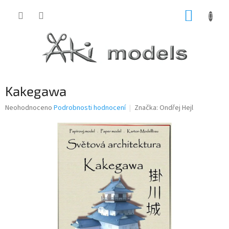
Přejít
NÁKUP
na
obsah
KOŠÍK
Kakegawa
Průměrné
Neohodnoceno
Podrobnosti hodnocení
Značka:
Ondřej Hejl
hodnocení
produktu
je
0,0
z
5
hvězdiček.