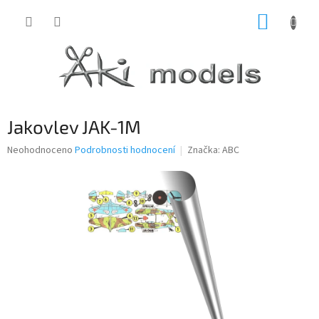
Přejít
NÁKUP
na
obsah
KOŠÍK
Jakovlev JAK-1M
Průměrné
Neohodnoceno
Podrobnosti hodnocení
Značka:
ABC
hodnocení
produktu
je
0,0
z
5
hvězdiček.