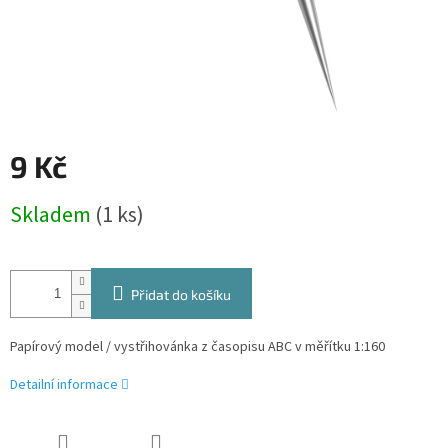
9 Kč
Měrná
Skladem
(1 ks)
cena:
Přidat do košíku
Papírový model / vystřihovánka z časopisu ABC v měřítku 1:160
Detailní informace