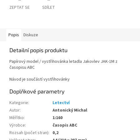
ZEPTAT SE
SDÍLET
Popis
Diskuze
Detailní popis produktu
Papírový model / vystřihovánka letadla Jakovlev JAK-1M z
časopisu ABC
Návod je součástí vystřihovánky
Doplňkové parametry
Kategorie
:
Letectví
Autor
:
Antonický Michal
Měřítko
:
1:160
Výrobce
:
časopis ABC
Rozsah (počet stran)
:
0,2