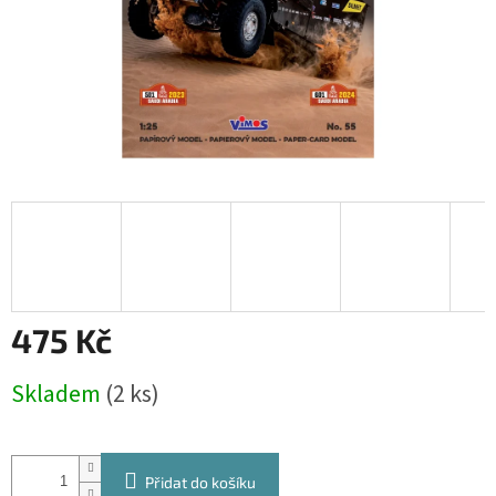
475 Kč
Měrná
Skladem
(2 ks)
cena:
Přidat do košíku