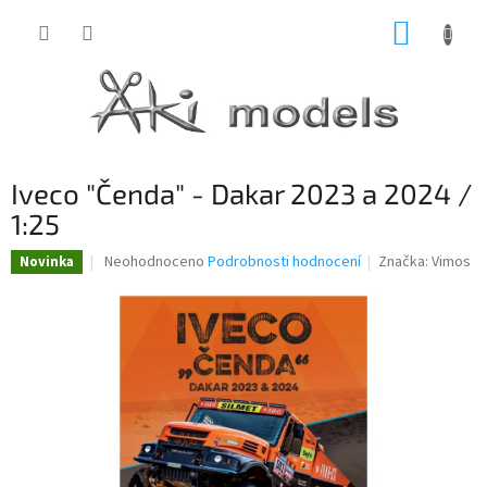
Přejít
NÁKUP
na
obsah
KOŠÍK
Iveco "Čenda" - Dakar 2023 a 2024 /
1:25
Průměrné
Neohodnoceno
Podrobnosti hodnocení
Značka:
Vimos
Novinka
hodnocení
produktu
je
0,0
z
5
hvězdiček.