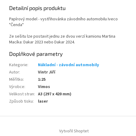
Detailní popis produktu
Papírový model - vystřihovánka závodního automobilu Iveco
"Čenda"
Ze sešitu lze postavit jednu ze dvou verzí
kamionu Martina
Macíka:
Dakar 2023 nebo Dakar 2024.
Doplňkové parametry
Kategorie
:
Nákladní - závodní automobily
Autor
:
Vintr Jiří
Měřítko
:
1:25
Výrobce
:
Vimos
Velikost stran
:
A3 (297 x 420 mm)
Způsob tisku
:
laser
Z
á
Vytvořil Shoptet
p