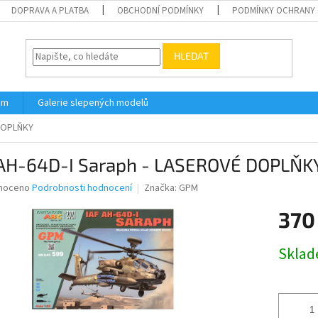
DOPRAVA A PLATBA
OBCHODNÍ PODMÍNKY
PODMÍNKY OCHRANY 
HLEDAT
ám
Galerie slepených modelů
 DOPLŇKY
 AH-64D-I Saraph - LASEROVÉ DOPLŇK
né
noceno
Podrobnosti hodnocení
Značka:
GPM
ní
370
u
Měrná
Skla
cena:
ek.