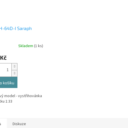
H-64D-I Saraph
Skladem
(1 ks)
 Kč
o košíku
vý model - vystřihovánka
tku 1:33
s
Diskuze