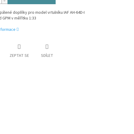
álené doplňky pro model vrtulníku IAF AH-64D-I
d GPM v měřítku 1:33
informace
ZEPTAT SE
SDÍLET