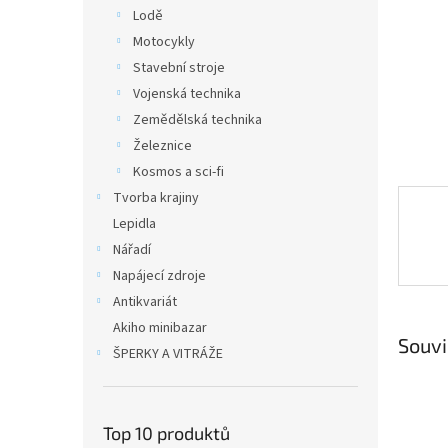
n
Lodě
e
Motocykly
l
Stavební stroje
Vojenská technika
Zemědělská technika
Železnice
Kosmos a sci-fi
Tvorba krajiny
Lepidla
Nářadí
Napájecí zdroje
Antikvariát
Akiho minibazar
Souvi
ŠPERKY A VITRÁŽE
Top 10 produktů