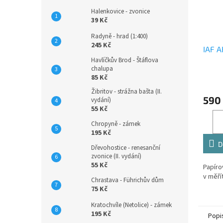
Halenkovice - zvonice
39 Kč
Radyně - hrad (1:400)
245 Kč
IAF A
Havlíčkův Brod - Štáflova
chalupa
85 Kč
Žibritov - strážna bašta (II.
590
vydání)
55 Kč
Chropyně - zámek
195 Kč
D
Dřevohostice - renesanční
zvonice (II. vydání)
55 Kč
Papíro
v měří
Chrastava - Führichův dům
75 Kč
Kratochvíle (Netolice) - zámek
195 Kč
Popi