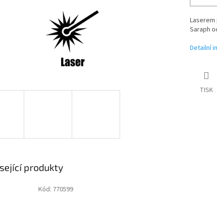
Laserem p
Saraph
o
Detailní 
TISK
sející produkty
Kód:
770599