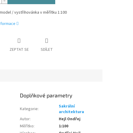
model / vystřihovánka v měřítku 1:100
informace
ZEPTAT SE
SDÍLET
Doplňkové parametry
Sakrální
Kategorie
:
architektura
Autor
:
Hejl Ondřej
Měřítko
:
1:100