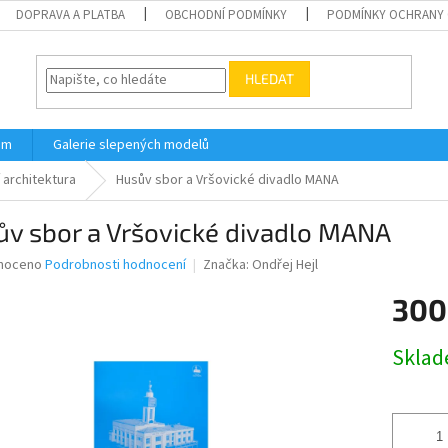
DOPRAVA A PLATBA
OBCHODNÍ PODMÍNKY
PODMÍNKY OCHRANY 
HLEDAT
ám
Galerie slepených modelů
 architektura
Husův sbor a Vršovické divadlo MANA
ův sbor a Vršovické divadlo MANA
né
noceno
Podrobnosti hodnocení
Značka:
Ondřej Hejl
ní
300
u
Měrná
Skla
cena:
ek.