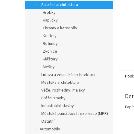
n
Sakrální architektura
e
Hrobky
l
Kapličky
Chrámy a katedrály
Kostely
Rotundy
Zvonice
Kláštery
Mešity
Lidová a vesnická architektura
Popi
Městská architektura
Věže, rozhledny, majáky
Det
Drážní stavby
Industriální stavby
Papí
Městská památková rezervace (MPR)
Ostatní
Automobily