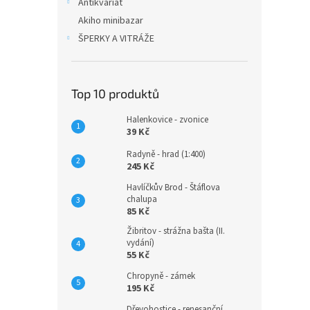
Antikvariát
Akiho minibazar
ŠPERKY A VITRÁŽE
Top 10 produktů
Halenkovice - zvonice
39 Kč
Radyně - hrad (1:400)
245 Kč
Havlíčkův Brod - Štáflova
chalupa
85 Kč
Žibritov - strážna bašta (II.
vydání)
55 Kč
Chropyně - zámek
195 Kč
Dřevohostice - renesanční