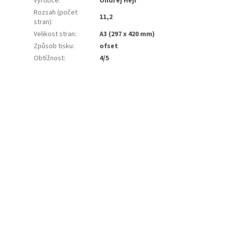
Výrobce
:
Ondřej Hejl
Rozsah (počet
11,2
stran)
:
Velikost stran
:
A3 (297 x 420 mm)
Způsob tisku
:
ofset
Obtížnost
:
4/5