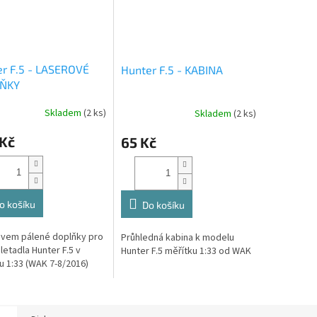
r F.5 - LASEROVÉ
Hunter F.5 - KABINA
ŇKY
Skladem
(2 ks)
Skladem
(2 ks)
 Kč
65 Kč
o košíku
Do košíku
vem pálené doplňky pro
Průhledná kabina k modelu
letadla Hunter F.5 v
Hunter F.5 měřítku 1:33 od WAK
u 1:33 (WAK 7-8/2016)