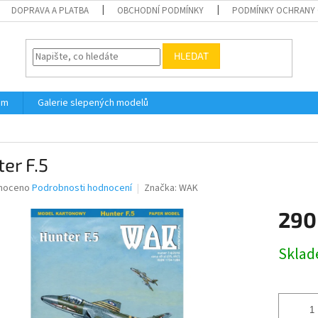
DOPRAVA A PLATBA
OBCHODNÍ PODMÍNKY
PODMÍNKY OCHRANY 
HLEDAT
ám
Galerie slepených modelů
er F.5
né
noceno
Podrobnosti hodnocení
Značka:
WAK
ní
290
u
Měrná
Skla
cena:
ek.