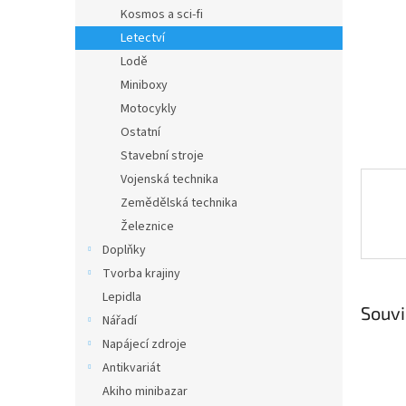
n
Kosmos a sci-fi
e
Letectví
l
Lodě
Miniboxy
Motocykly
Ostatní
Stavební stroje
Vojenská technika
Zemědělská technika
Železnice
Doplňky
Tvorba krajiny
Lepidla
Souvi
Nářadí
Napájecí zdroje
Antikvariát
Akiho minibazar