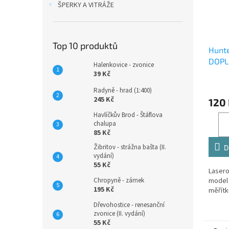
ŠPERKY A VITRÁŽE
Top 10 produktů
Hunte
DOPL
Halenkovice - zvonice
39 Kč
Radyně - hrad (1:400)
245 Kč
120
Havlíčkův Brod - Štáflova
chalupa
85 Kč
Žibritov - strážna bašta (II.
D
vydání)
55 Kč
Lasero
model 
Chropyně - zámek
195 Kč
měřítk
Dřevohostice - renesanční
zvonice (II. vydání)
55 Kč