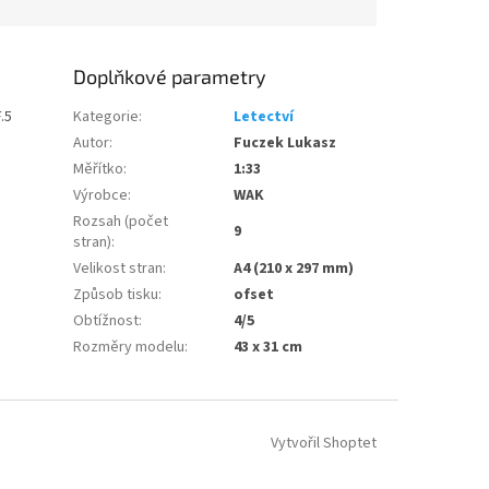
Doplňkové parametry
.5
Kategorie
:
Letectví
Autor
:
Fuczek Lukasz
Měřítko
:
1:33
Výrobce
:
WAK
Rozsah (počet
9
stran)
:
Velikost stran
:
A4 (210 x 297 mm)
Způsob tisku
:
ofset
Obtížnost
:
4/5
Rozměry modelu
:
43 x 31 cm
Vytvořil Shoptet