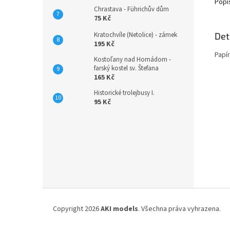
Popi
Chrastava - Führichův dům
75 Kč
Det
Kratochvíle (Netolice) - zámek
195 Kč
Papí
Kostoľany nad Hornádom -
farský kostel sv. Štefana
165 Kč
Historické trolejbusy I.
95 Kč
Z
á
Copyright 2026
AKI models
. Všechna práva vyhrazena.
p
a