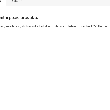
s
Diskuze
ailní popis produktu
rový model - vystřihovánka britského stíhacího letounu z roku 1950 Hunter F