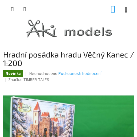
Přejít
NÁKUP
na
obsah
KOŠÍK
Hradní posádka hradu Věčný Kanec /
1:200
Průměrné
Neohodnoceno
Podrobnosti hodnocení
Novinka
hodnocení
Značka:
TIMBER TALES
produktu
je
0,0
z
5
hvězdiček.