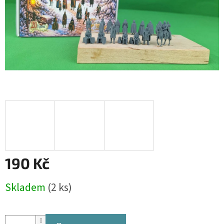
190 Kč
Měrná
Skladem
(2 ks)
cena: