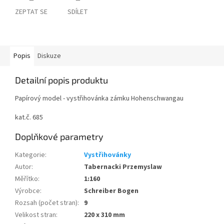
ZEPTAT SE
SDÍLET
Popis
Diskuze
Detailní popis produktu
Papírový model - vystřihovánka zámku Hohenschwangau
kat.č. 685
Doplňkové parametry
Kategorie
:
Vystřihovánky
Autor
:
Tabernacki Przemyslaw
Měřítko
:
1:160
Výrobce
:
Schreiber Bogen
Rozsah (počet stran)
:
9
Velikost stran
:
220 x 310 mm