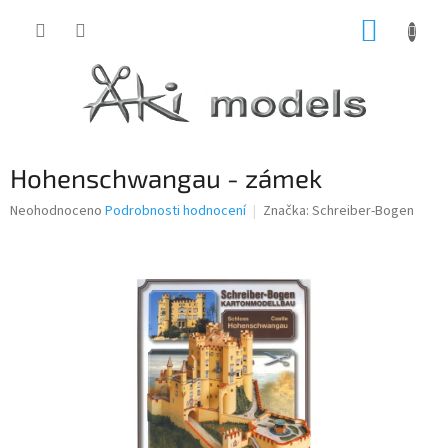
Přejít
NÁKUP
na
obsah
KOŠÍK
Hohenschwangau - zámek
Průměrné
Neohodnoceno
Podrobnosti hodnocení
Značka:
Schreiber-Bogen
hodnocení
produktu
je
0,0
z
5
hvězdiček.