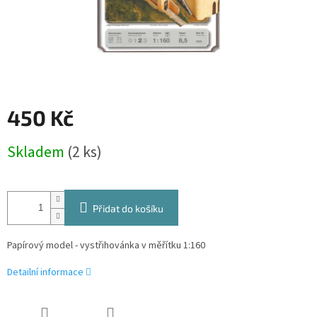
450 Kč
Měrná
Skladem
(2 ks)
cena:
Přidat do košíku
Papírový model - vystřihovánka v měřítku 1:160
Detailní informace