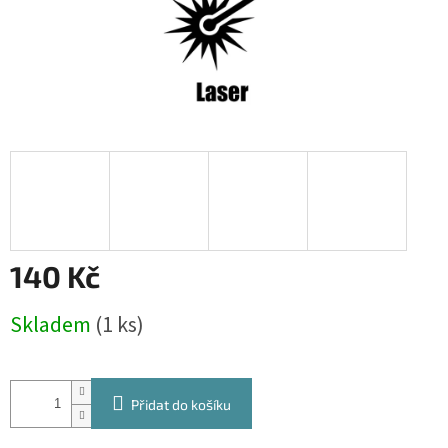
140 Kč
Měrná
Skladem
(1 ks)
cena:
Přidat do košíku