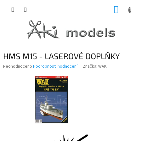
Přejít
NÁKUP
na
obsah
KOŠÍK
HMS M15 - LASEROVÉ DOPLŇKY
Průměrné
Neohodnoceno
Podrobnosti hodnocení
Značka:
WAK
hodnocení
produktu
je
0,0
z
5
hvězdiček.