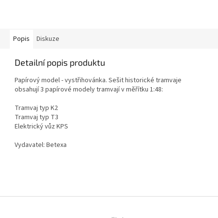
Popis
Diskuze
Detailní popis produktu
Papírový model - vystřihovánka. Sešit historické tramvaje
obsahují 3 papírové modely tramvají v měřítku 1:48:
Tramvaj typ K2
Tramvaj typ T3
Elektrický vůz KPS
Vydavatel: Betexa
Z
á