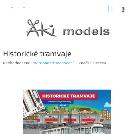
Přejít
NÁKUP
na
obsah
KOŠÍK
Historické tramvaje
Průměrné
Neohodnoceno
Podrobnosti hodnocení
Značka:
Betexa
hodnocení
produktu
je
0,0
z
5
hvězdiček.