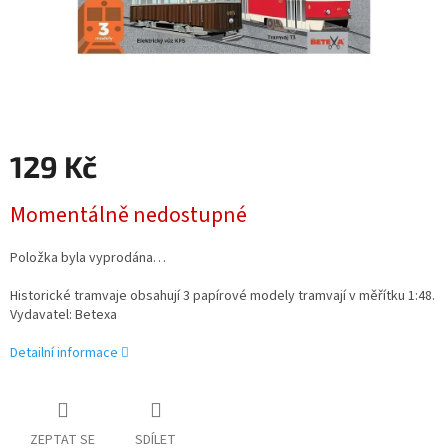
129 Kč
Měrná
Momentálně nedostupné
cena:
Položka byla vyprodána…
Historické tramvaje obsahují 3 papírové modely tramvají v měřítku 1:48.
Vydavatel: Betexa
Detailní informace
ZEPTAT SE
SDÍLET