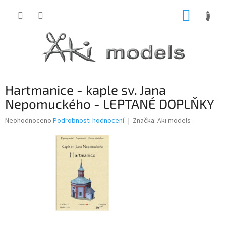
Přejít
NÁKUP
na
obsah
KOŠÍK
Hartmanice - kaple sv. Jana
Nepomuckého - LEPTANÉ DOPLŇKY
Průměrné
Neohodnoceno
Podrobnosti hodnocení
Značka:
Aki models
hodnocení
produktu
je
0,0
z
5
hvězdiček.