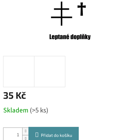
35 Kč
Měrná
Skladem
(>5 ks)
cena:
Přidat do košíku