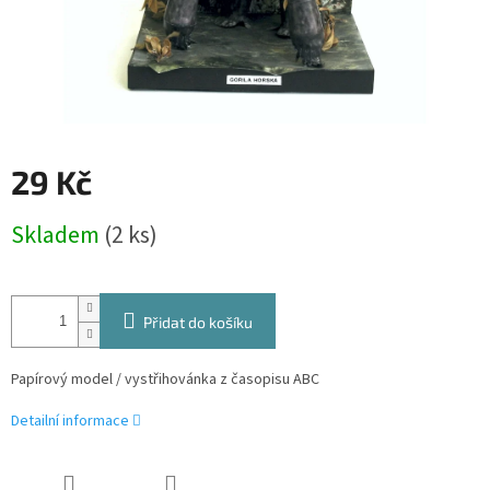
29 Kč
Měrná
Skladem
(2 ks)
cena:
Přidat do košíku
Papírový model / vystřihovánka z časopisu ABC
Detailní informace