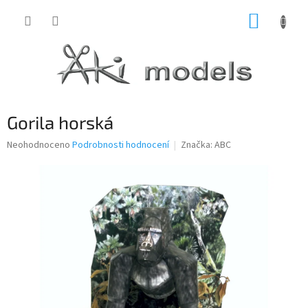
Přejít
NÁKUP
na
obsah
KOŠÍK
Gorila horská
Průměrné
Neohodnoceno
Podrobnosti hodnocení
Značka:
ABC
hodnocení
produktu
je
0,0
z
5
hvězdiček.