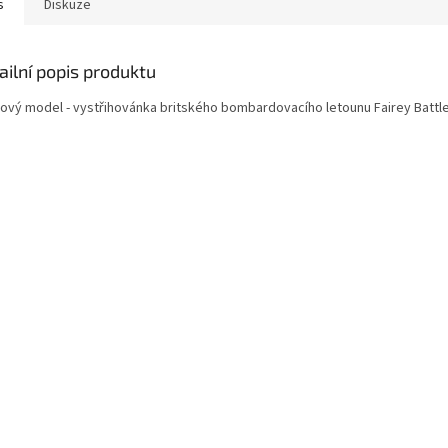
s
Diskuze
ailní popis produktu
rový model - vystřihovánka britského bombardovacího letounu Fairey Battle