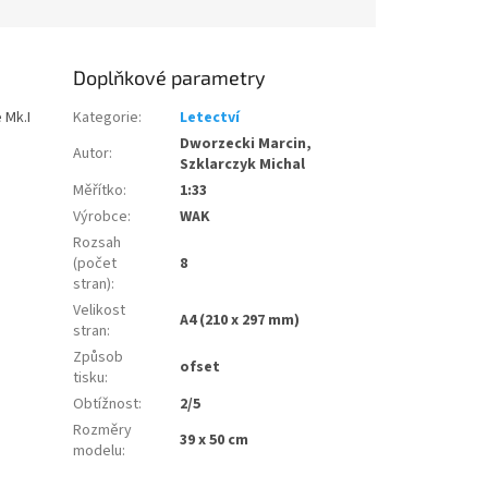
Doplňkové parametry
 Mk.I
Kategorie
:
Letectví
Dworzecki Marcin,
Autor
:
Szklarczyk Michal
Měřítko
:
1:33
Výrobce
:
WAK
Rozsah
(počet
8
stran)
:
Velikost
A4 (210 x 297 mm)
stran
:
Způsob
ofset
tisku
:
Obtížnost
:
2/5
Rozměry
39 x 50 cm
modelu
: