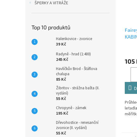
ŠPERKY A VITRÁŽE
Top 10 produktů
Faire
KABI
Halenkovice - zvonice
39 Kč
Radyně - hrad (1:400)
245 Kč
105 
Havlíčkův Brod - Štáflova
chalupa
85 Kč
Žibritov - strážna bašta (II.
D
vydání)
55 Kč
Průhle
letadla
Chropyně - zámek
195 Kč
měřítk
Dřevohostice - renesanční
zvonice (II. vydání)
55 Kč