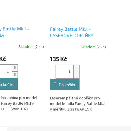
y Battle Mk.I -
Fairey Battle Mk.I -
NA
LASEROVÉ DOPLŇKY
Skladem
(2 ks)
Skladem
(2 ks)
Kč
135 Kč
o košíku
Do košíku
dná kabina pro model
Laserem pálené doplňky pro
 Fairey Battle Mk.I v
model letadla Fairey Battle Mk.I
u 1:33 (WAK 197)
v měřítku 1:33 (WAK 197)