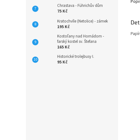
Popi
Chrastava - Führichův dům
75 Kč
Kratochvíle (Netolice) - zámek
Det
195 Kč
Papí
Kostoľany nad Hornádom -
farský kostel sv. Štefana
165 Kč
Historické trolejbusy I.
95 Kč