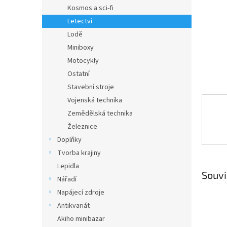
n
Kosmos a sci-fi
e
Letectví
l
Lodě
Miniboxy
Motocykly
Ostatní
Stavební stroje
Vojenská technika
Zemědělská technika
Železnice
Doplňky
Tvorba krajiny
Lepidla
Souvi
Nářadí
Napájecí zdroje
Antikvariát
Akiho minibazar