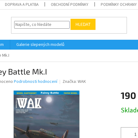
DOPRAVA A PLATBA
OBCHODNÍ PODMÍNKY
PODMÍNKY OCHRANY 
HLEDAT
ám
Galerie slepených modelů
e Mk.I
ey Battle Mk.I
né
noceno
Podrobnosti hodnocení
Značka:
WAK
ní
190
u
Měrná
Skla
cena:
ek.