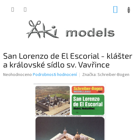
Přejít
NÁKUP
na
obsah
KOŠÍK
San Lorenzo de El Escorial - klášter
a královské sídlo sv. Vavřince
Průměrné
Neohodnoceno
Podrobnosti hodnocení
Značka:
Schreiber-Bogen
hodnocení
produktu
je
0,0
z
5
hvězdiček.