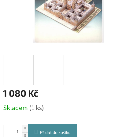
1 080 Kč
Měrná
Skladem
(1 ks)
cena:
Přidat do košíku