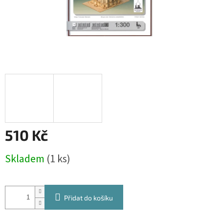
510 Kč
Měrná
Skladem
(1 ks)
cena:
Přidat do košíku