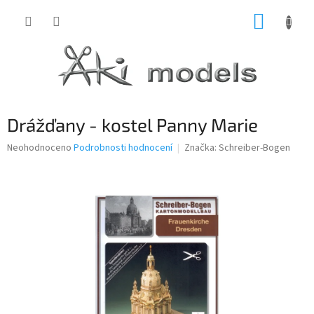
Přejít
NÁKUP
na
obsah
KOŠÍK
Drážďany - kostel Panny Marie
Průměrné
Neohodnoceno
Podrobnosti hodnocení
Značka:
Schreiber-Bogen
hodnocení
produktu
je
0,0
z
5
hvězdiček.