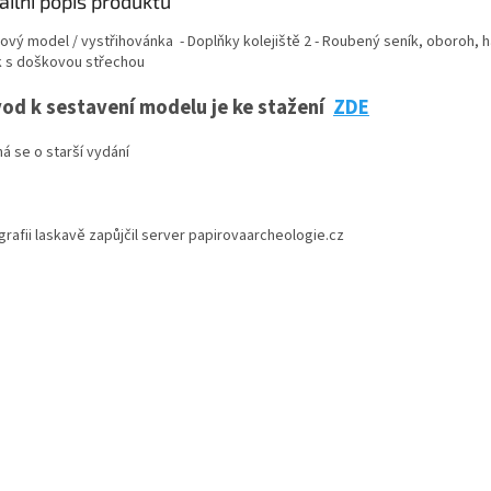
ailní popis produktu
ový model / vystřihovánka - Doplňky kolejiště 2 - Roubený seník, oboroh, h
k s doškovou střechou
od k sestavení modelu je ke stažení
ZDE
á se o starší vydání
grafii laskavě zapůjčil server papirovaarcheologie.cz