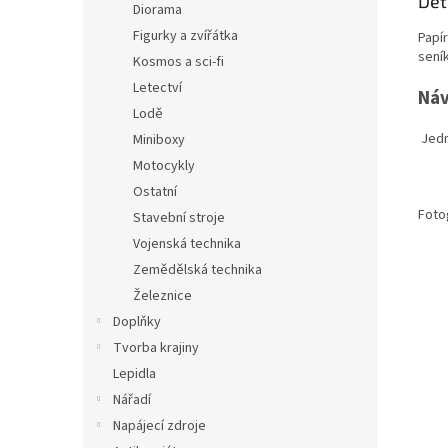
Det
Diorama
Figurky a zvířátka
Papír
sení
Kosmos a sci-fi
Letectví
Náv
Lodě
Jedn
Miniboxy
Motocykly
Ostatní
Foto
Stavební stroje
Vojenská technika
Zemědělská technika
Železnice
Doplňky
Tvorba krajiny
Lepidla
Nářadí
Napájecí zdroje