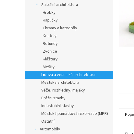
n
Sakrální architektura
e
Hrobky
l
Kapličky
Chrámy a katedrály
Kostely
Rotundy
Zvonice
Kláštery
Mešity
Lidová a vesnická architektura
Městská architektura
Věže, rozhledny, majáky
Drážní stavby
Industriální stavby
Městská památková rezervace (MPR)
Popi
Ostatní
Automobily