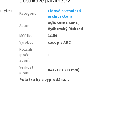
Doplňkové parametry
altýře a
Lidová a vesnická
Kategorie
:
architektura
Vyškovská Anna,
Autor
:
Vyškovský Richard
Měřítko
:
1:150
Výrobce
:
časopis ABC
Rozsah
(počet
1
stran)
:
Velikost
A4 (210 x 297 mm)
stran
:
Položka byla vyprodána…