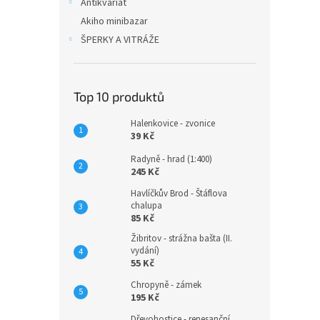
Antikvariát
Akiho minibazar
ŠPERKY A VITRÁŽE
Top 10 produktů
Halenkovice - zvonice
39 Kč
Radyně - hrad (1:400)
245 Kč
Havlíčkův Brod - Štáflova
chalupa
85 Kč
Žibritov - strážna bašta (II.
vydání)
55 Kč
Chropyně - zámek
195 Kč
Dřevohostice - renesanční