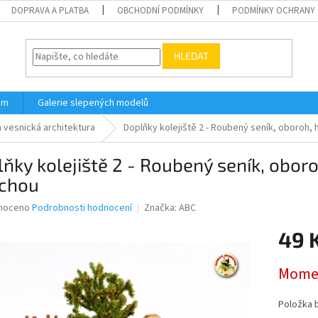
DOPRAVA A PLATBA
OBCHODNÍ PODMÍNKY
PODMÍNKY OCHRANY 
HLEDAT
ám
Galerie slepených modelů
a vesnická architektura
Doplňky kolejiště 2 - Roubený seník, oboroh, 
ňky kolejiště 2 - Roubený seník, oboro
echou
né
noceno
Podrobnosti hodnocení
Značka:
ABC
ní
49 
u
Měrná
Momen
cena:
ek.
Položka 