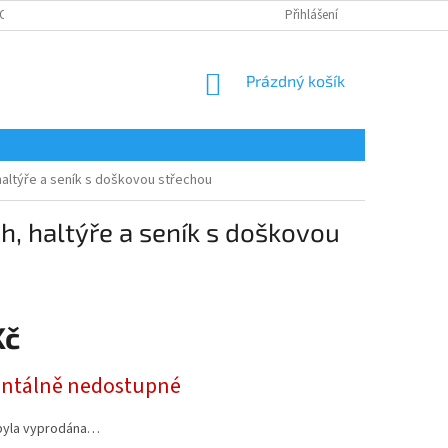
OSOBNÍCH ÚDAJŮ
Přihlášení
NÁKUPNÍ
Prázdný košík
KOŠÍK
haltýře a seník s doškovou střechou
h, haltýře a seník s doškovou
Kč
tálně nedostupné
byla vyprodána…