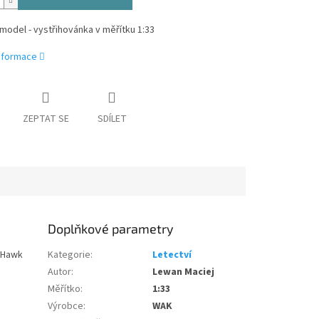
model - vystřihovánka v měřítku 1:33
informace
ZEPTAT SE
SDÍLET
Doplňkové parametry
E Hawk
Kategorie
:
Letectví
Autor
:
Lewan Maciej
Měřítko
:
1:33
Výrobce
:
WAK