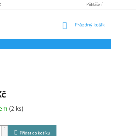
OSOBNÍCH ÚDAJŮ
Přihlášení
NÁKUPNÍ
Prázdný košík
KOŠÍK
Kč
dem
(2 ks)
Přidat do košíku