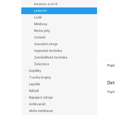
n
Kosmos a sci-fi
e
Letectví
l
Lodě
Miniboxy
Motocykly
Ostatní
Stavební stroje
Vojenská technika
Zemědělská technika
Železnice
Popi
Doplňky
Tvorba krajiny
Det
Lepidla
Nářadí
Papí
Napájecí zdroje
Antikvariát
Akiho minibazar