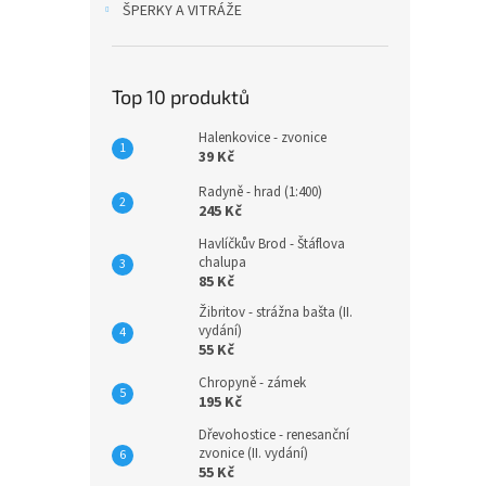
ŠPERKY A VITRÁŽE
Top 10 produktů
Halenkovice - zvonice
39 Kč
Radyně - hrad (1:400)
245 Kč
Havlíčkův Brod - Štáflova
chalupa
85 Kč
Žibritov - strážna bašta (II.
vydání)
55 Kč
Chropyně - zámek
195 Kč
Dřevohostice - renesanční
zvonice (II. vydání)
55 Kč