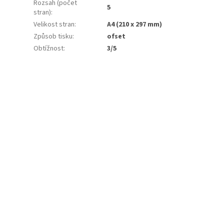
Rozsah (počet
5
stran)
:
Velikost stran
:
A4 (210 x 297 mm)
Způsob tisku
:
ofset
Obtížnost
:
3/5