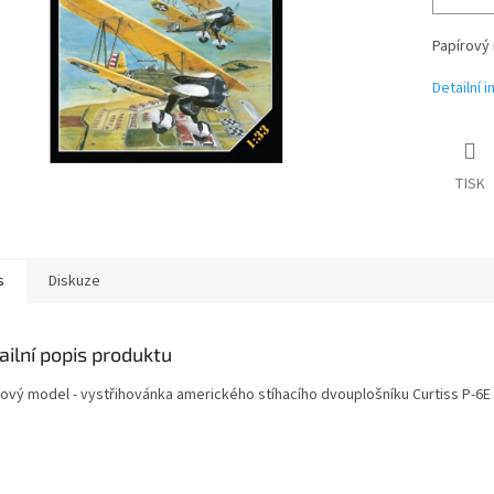
Papírový 
Detailní 
TISK
s
Diskuze
ailní popis produktu
rový model - vystřihovánka amerického stíhacího dvouplošníku Curtiss P-6