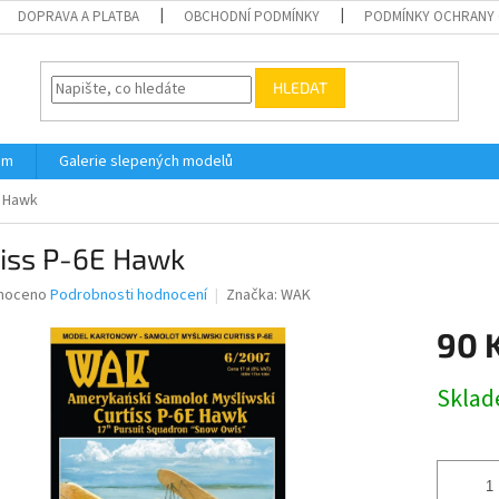
DOPRAVA A PLATBA
OBCHODNÍ PODMÍNKY
PODMÍNKY OCHRANY 
HLEDAT
ám
Galerie slepených modelů
E Hawk
tiss P-6E Hawk
né
noceno
Podrobnosti hodnocení
Značka:
WAK
ní
90 
u
Měrná
Skla
cena:
ek.