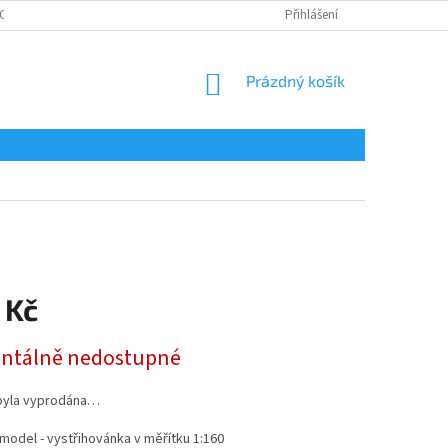
OSOBNÍCH ÚDAJŮ
Přihlášení
NÁKUPNÍ
Prázdný košík
KOŠÍK
 Kč
tálně nedostupné
byla vyprodána…
model - vystřihovánka v měřítku 1:160