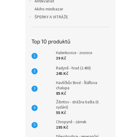
Antikvariát
Akiho minibazar
ŠPERKY A VITRÁŽE
Top 10 produktů
Halenkovice - zvonice
39 Kč
Radyně - hrad (1:400)
245 Kč
Havlíčkův Brod - Štáflova
chalupa
85 Kč
Žibritov - strážna bašta (II.
vydání)
55 Kč
Chropyně - zámek
195 Kč
Dřevohostice - renesanční