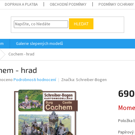
DOPRAVA A PLATBA
OBCHODNÍ PODMÍNKY
PODMÍNKY OCHRANY 
HLEDAT
ám
Galerie slepených modelů
Cochem - hrad
hem - hrad
né
noceno
Podrobnosti hodnocení
Značka:
Schreiber-Bogen
ní
690
u
Měrná
Momen
cena:
ek.
Položka 
Papírový 