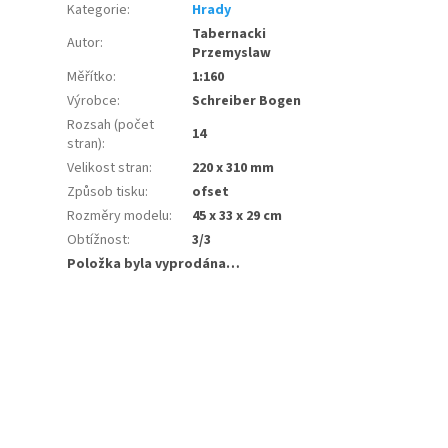
Kategorie
:
Hrady
Tabernacki
Autor
:
Przemyslaw
Měřítko
:
1:160
Výrobce
:
Schreiber Bogen
Rozsah (počet
14
stran)
:
Velikost stran
:
220 x 310 mm
Způsob tisku
:
ofset
Rozměry modelu
:
45 x 33 x 29 cm
Obtížnost
:
3/3
Položka byla vyprodána…