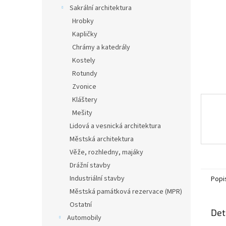
n
Sakrální architektura
e
Hrobky
l
Kapličky
Chrámy a katedrály
Kostely
Rotundy
Zvonice
Kláštery
Mešity
Lidová a vesnická architektura
Městská architektura
Věže, rozhledny, majáky
Drážní stavby
Industriální stavby
Popi
Městská památková rezervace (MPR)
Ostatní
Det
Automobily