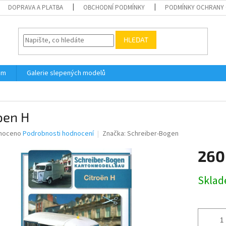
DOPRAVA A PLATBA
OBCHODNÍ PODMÍNKY
PODMÍNKY OCHRANY 
HLEDAT
ám
Galerie slepených modelů
oen H
né
noceno
Podrobnosti hodnocení
Značka:
Schreiber-Bogen
ní
260
u
Měrná
Skla
cena:
ek.