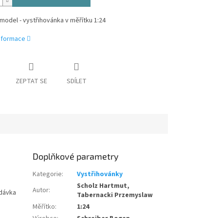
model - vystřihovánka v měřítku 1:24
informace
ZEPTAT SE
SDÍLET
Doplňkové parametry
Kategorie
:
Vystřihovánky
Scholz Hartmut,
Autor
:
odávka
Tabernacki Przemyslaw
Měřítko
:
1:24