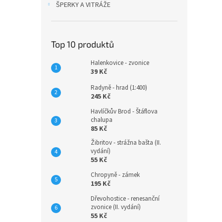
ŠPERKY A VITRÁŽE
Top 10 produktů
Halenkovice - zvonice
39 Kč
Radyně - hrad (1:400)
245 Kč
Havlíčkův Brod - Štáflova
chalupa
85 Kč
Žibritov - strážna bašta (II.
vydání)
55 Kč
Chropyně - zámek
195 Kč
Dřevohostice - renesanční
zvonice (II. vydání)
55 Kč