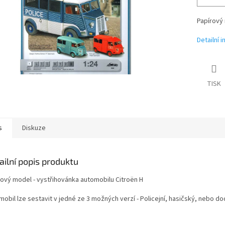
Papírový 
Detailní 
TISK
s
Diskuze
ailní popis produktu
rový model - vystřihovánka automobilu Citroën H
mobil lze sestavit v jedné ze 3 možných verzí - Policejní, hasičský, nebo d