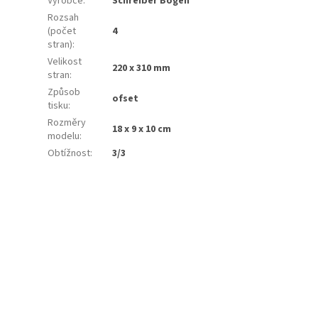
Výrobce
:
Schreiber Bogen
Rozsah
(počet
4
stran)
:
Velikost
220 x 310 mm
stran
:
Způsob
ofset
tisku
:
Rozměry
18 x 9 x 10 cm
modelu
:
Obtížnost
:
3/3