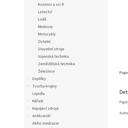
n
Kosmos a sci-fi
e
Letectví
l
Lodě
Miniboxy
Motocykly
Ostatní
Stavební stroje
Vojenská technika
Zemědělská technika
Železnice
Popi
Doplňky
Tvorba krajiny
Det
Lepidla
Nářadí
Papí
Napájecí zdroje
Auto
Antikvariát
Akiho minibazar