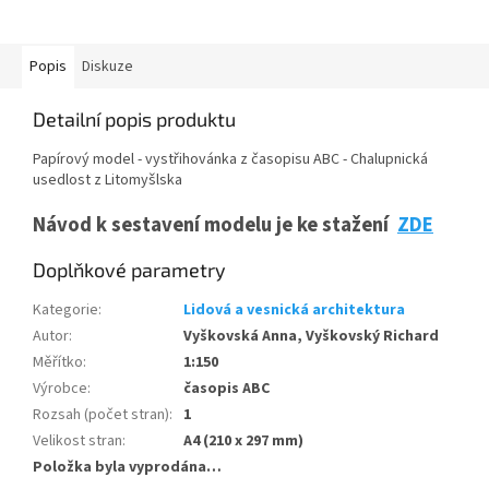
Popis
Diskuze
Detailní popis produktu
Papírový model - vystřihovánka z časopisu ABC - Chalupnická
usedlost z Litomyšlska
Návod k sestavení modelu je ke stažení
ZDE
Doplňkové parametry
Kategorie
:
Lidová a vesnická architektura
Autor
:
Vyškovská Anna, Vyškovský Richard
Měřítko
:
1:150
Výrobce
:
časopis ABC
Rozsah (počet stran)
:
1
Velikost stran
:
A4 (210 x 297 mm)
Položka byla vyprodána…