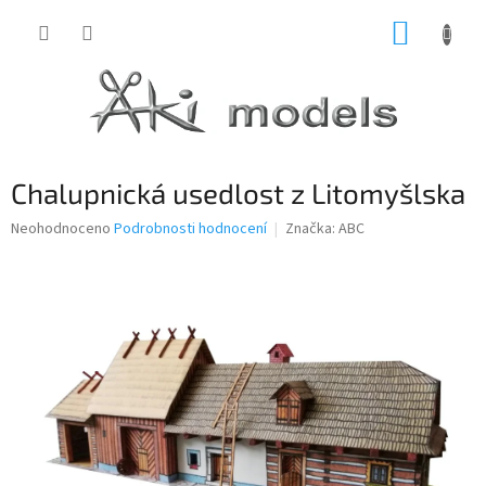
Přejít
NÁKUP
na
obsah
KOŠÍK
Chalupnická usedlost z Litomyšlska
Průměrné
Neohodnoceno
Podrobnosti hodnocení
Značka:
ABC
hodnocení
produktu
je
0,0
z
5
hvězdiček.