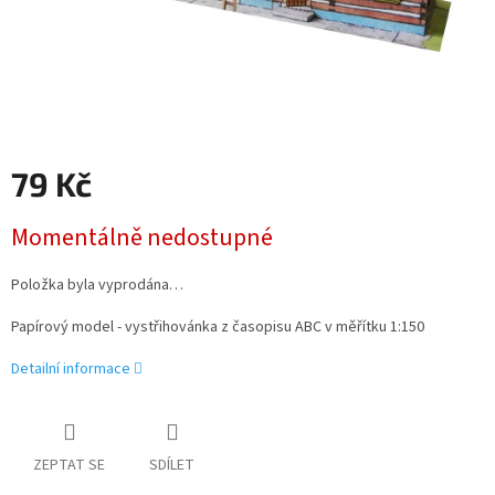
79 Kč
Měrná
Momentálně nedostupné
cena:
Položka byla vyprodána…
Papírový model - vystřihovánka z časopisu ABC v měřítku 1:150
Detailní informace
ZEPTAT SE
SDÍLET