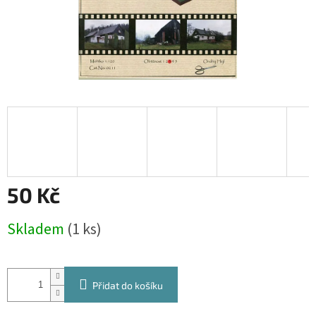
50 Kč
Měrná
Skladem
(1 ks)
cena:
Přidat do košíku