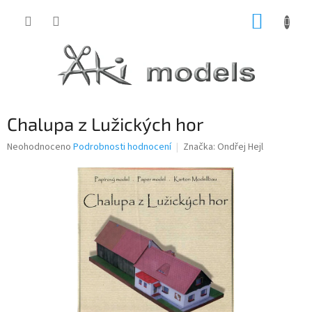
Přejít
NÁKUP
na
obsah
KOŠÍK
Chalupa z Lužických hor
Průměrné
Neohodnoceno
Podrobnosti hodnocení
Značka:
Ondřej Hejl
hodnocení
produktu
je
0,0
z
5
hvězdiček.