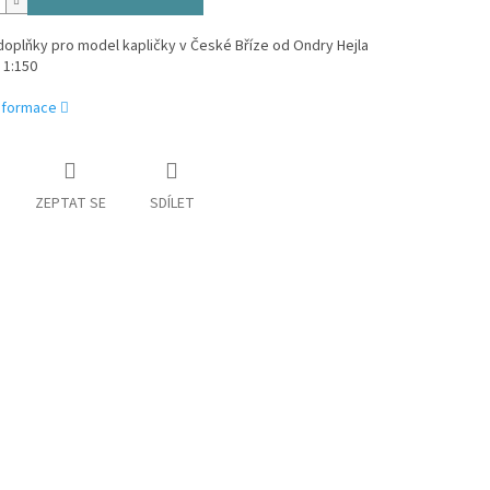
oplňky pro model kapličky v České Bříze od Ondry Hejla
 1:150
informace
ZEPTAT SE
SDÍLET