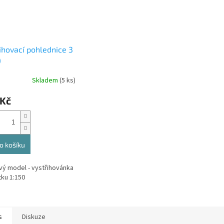
ihovací pohlednice 3
)
Skladem
(5 ks)
 Kč
o košíku
vý model - vystřihovánka
tku 1:150
s
Diskuze