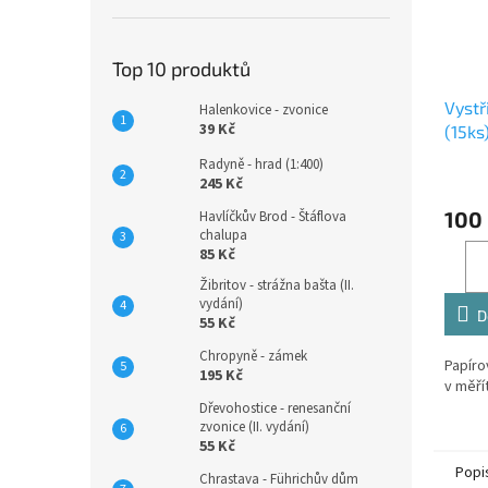
Top 10 produktů
Vystř
Halenkovice - zvonice
39 Kč
(15ks
Radyně - hrad (1:400)
245 Kč
100
Havlíčkův Brod - Štáflova
chalupa
85 Kč
Žibritov - strážna bašta (II.
vydání)
D
55 Kč
Chropyně - zámek
Papíro
195 Kč
v měří
Dřevohostice - renesanční
zvonice (II. vydání)
55 Kč
Popi
Chrastava - Führichův dům