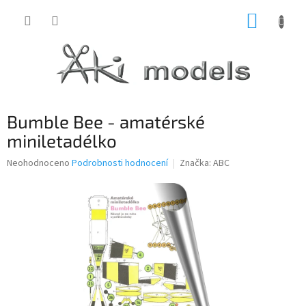
Přejít
NÁKUP
na
obsah
KOŠÍK
Bumble Bee - amatérské
miniletadélko
Průměrné
Neohodnoceno
Podrobnosti hodnocení
Značka:
ABC
hodnocení
produktu
je
0,0
z
5
hvězdiček.