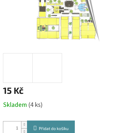
15 Kč
Měrná
Skladem
(4 ks)
cena:
Přidat do košíku