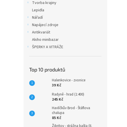
Tvorba krajiny
Lepidla
Nářadí
Napájecí zdroje
Antikvariát
Akiho minibazar
ŠPERKY A VITRÁŽE
Top 10 produktů
Halenkovice - zvonice
39 Kč
Radyně - hrad (1:400)
245 Kč
Havlíčkův Brod - Štáflova
chalupa
85 Kč
Žibritov - strážna bašta (II.