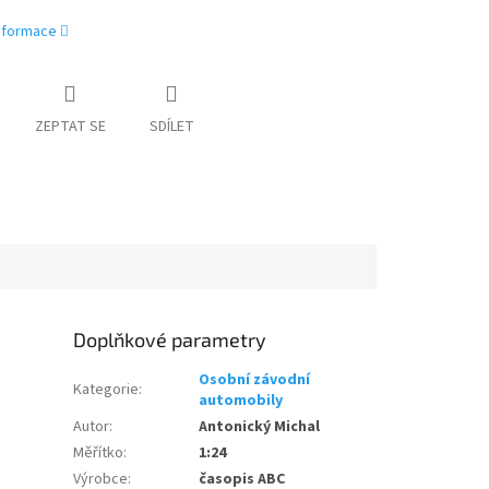
informace
ZEPTAT SE
SDÍLET
Doplňkové parametry
Osobní závodní
Kategorie
:
automobily
Autor
:
Antonický Michal
Měřítko
:
1:24
Výrobce
:
časopis ABC