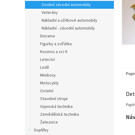
n
Osobní závodní automobily
e
Veterány
l
Nákladní a užitkové automobily
Nákladní - závodní automobily
Diorama
Figurky a zvířátka
Kosmos a sci-fi
Letectví
Lodě
Popi
Miniboxy
Motocykly
Ostatní
Det
Stavební stroje
Papí
Vojenská technika
Zemědělská technika
Náv
Železnice
Doplňky