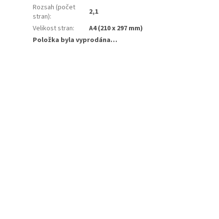
Rozsah (počet
2,1
stran)
:
Velikost stran
:
A4 (210 x 297 mm)
Položka byla vyprodána…