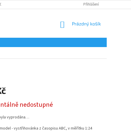
OSOBNÍCH ÚDAJŮ
Přihlášení
NÁKUPNÍ
Prázdný košík
KOŠÍK
Kč
tálně nedostupné
byla vyprodána…
model - vystřihovánka z časopisu ABC, v měřítku 1:24