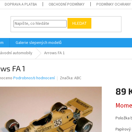
DOPRAVA A PLATBA
OBCHODNÍ PODMÍNKY
PODMÍNKY OCHRANY 
HLEDAT
ám
Galerie slepených modelů
ávodní automobily
Arrows FA 1
ws FA 1
né
noceno
Podrobnosti hodnocení
Značka:
ABC
ní
89 
u
Měrná
Momen
cena:
ek.
Položka 
Papírový 