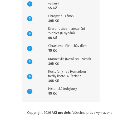
vydání)
55 Kč
Chropyně - zámek
195 Kč
Dřevohostice - renesanční
zvonice (II. vydání)
55 Kč
Chrastava - Führichův dům
75 Kč
Kratochvíle (Netolice) - zámek
195 Kč
Kostoľany nad Hornádom -
farský kostel sv. Štefana
165 Kč
Historické trolejbusy I.
95 Kč
Z
á
Copyright 2026
AKI models
. Všechna práva vyhrazena.
p