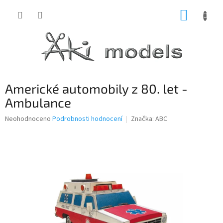
Přejít
NÁKUP
na
obsah
KOŠÍK
Americké automobily z 80. let -
Ambulance
Průměrné
Neohodnoceno
Podrobnosti hodnocení
Značka:
ABC
hodnocení
produktu
je
0,0
z
5
hvězdiček.