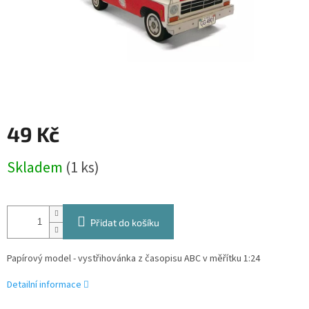
49 Kč
Měrná
Skladem
(1 ks)
cena:
Přidat do košíku
Papírový model - vystřihovánka z časopisu ABC v měřítku 1:24
Detailní informace