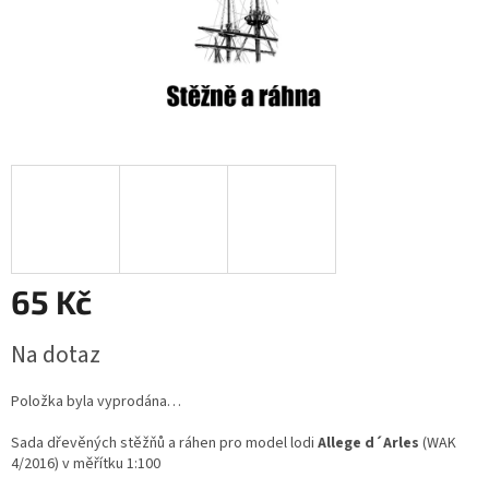
65 Kč
Měrná
Na dotaz
cena:
Položka byla vyprodána…
Sada dřevěných stěžňů a ráhen pro
model lodi
Allege d´Arles
(WAK
4/2016) v měřítku 1:100