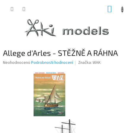
Přejít
NÁKUP
na
obsah
KOŠÍK
Allege d'Arles - STĚŽNĚ A RÁHNA
Průměrné
Neohodnoceno
Podrobnosti hodnocení
Značka:
WAK
hodnocení
produktu
je
0,0
z
5
hvězdiček.