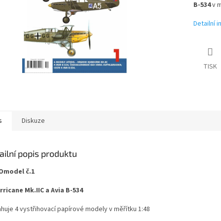
B-534
v 
Detailní 
TISK
s
Diskuze
ailní popis produktu
O
model č.1
rricane Mk.IIC a Avia B-534
huje 4 vystřihovací papírové modely v měřítku 1:48