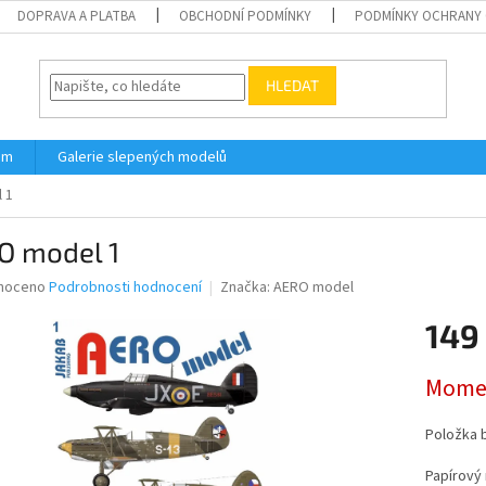
DOPRAVA A PLATBA
OBCHODNÍ PODMÍNKY
PODMÍNKY OCHRANY 
HLEDAT
ám
Galerie slepených modelů
 1
O model 1
né
noceno
Podrobnosti hodnocení
Značka:
AERO model
ní
149
u
Měrná
Momen
cena:
ek.
Položka 
Papírový 