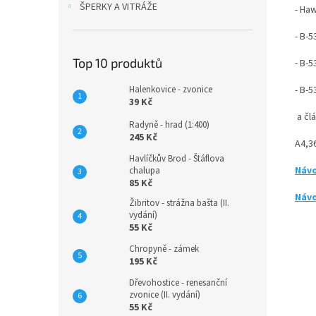
ŠPERKY A VITRÁŽE
- Haw
- B-
Top 10 produktů
- B-5
- B-5
Halenkovice - zvonice
39 Kč
a člá
Radyně - hrad (1:400)
245 Kč
A4,3
Havlíčkův Brod - Štáflova
Návo
chalupa
85 Kč
Návo
Žibritov - strážna bašta (II.
vydání)
55 Kč
Chropyně - zámek
195 Kč
Dřevohostice - renesanční
zvonice (II. vydání)
55 Kč