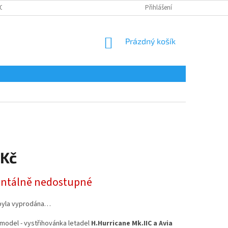
OSOBNÍCH ÚDAJŮ
Přihlášení
NÁKUPNÍ
Prázdný košík
KOŠÍK
 Kč
tálně nedostupné
byla vyprodána…
model - vystřihovánka letadel
H.Hurricane Mk.IIC a Avia