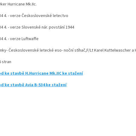
ker Hurricane Mk.IIc.
534 4. - verze Československé letectvo
34 4. - verze Slovenské nár. povstání 1944
34 4. - verze Luftwaffe
nky- Československé letecké eso- noční stíhač,F/Lt Karel Kuttelwascher a H
6 stran
d ke stavbě H.Hurricane Mk.IIC ke stažení
d ke stavbě Avia B-534 ke stažení