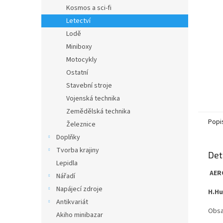
n
Kosmos a sci-fi
e
Letectví
l
Lodě
Miniboxy
Motocykly
Ostatní
Stavební stroje
Vojenská technika
Zemědělská technika
Popi
Železnice
Doplňky
Tvorba krajiny
Det
Lepidla
A
ER
Nářadí
Napájecí zdroje
H.Hu
Antikvariát
Obsa
Akiho minibazar